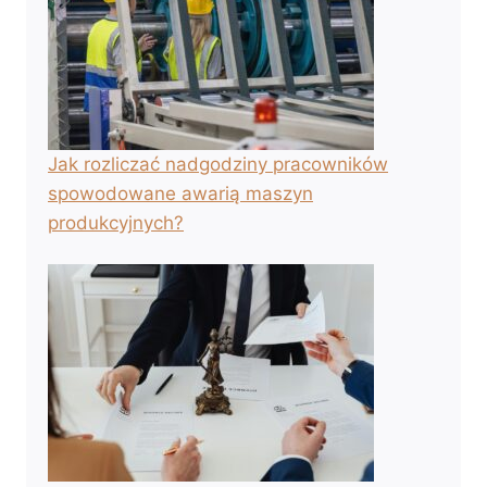
Jak rozliczać nadgodziny pracowników
spowodowane awarią maszyn
produkcyjnych?