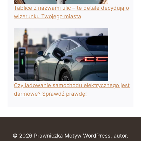
Tablice z nazwami ulic – te detale decydują o
wizerunku Twojego miasta
Czy ładowanie samochodu elektrycznego jest
darmowe? Sprawdź prawdę!
© 2026 Prawniczka Motyw WordPress, autor: