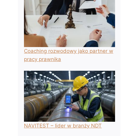
Coaching rozwodowy jako partner w
pracy prawnika
NAVITEST – lider w branży NDT