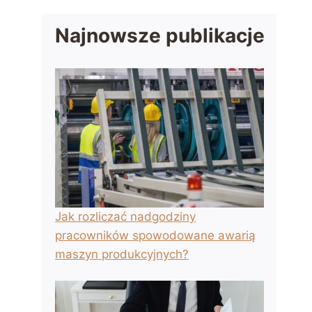
Najnowsze publikacje
Jak rozliczać nadgodziny
pracowników spowodowane awarią
maszyn produkcyjnych?