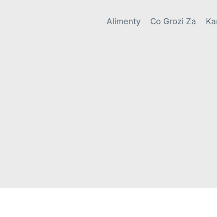
Alimenty
Co Grozi Za
Ka