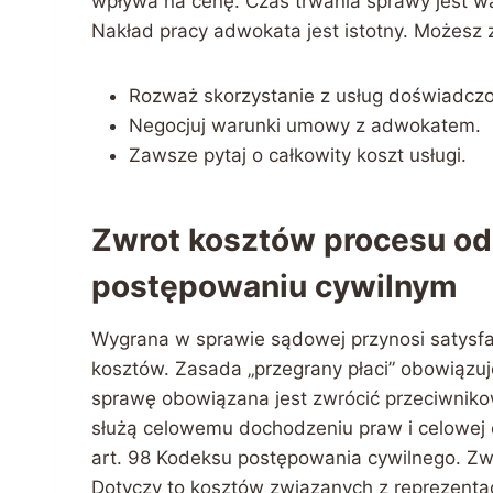
wpływa na cenę. Czas trwania sprawy jest wa
Nakład pracy adwokata jest istotny. Możesz z
Rozważ skorzystanie z usług doświadczon
Negocjuj warunki umowy z adwokatem.
Zawsze pytaj o całkowity koszt usługi.
Zwrot kosztów procesu od
postępowaniu cywilnym
Wygrana w sprawie sądowej przynosi satysfak
kosztów. Zasada „przegrany płaci” obowiązu
sprawę obowiązana jest zwrócić przeciwniko
służą celowemu dochodzeniu praw i celowej 
art. 98 Kodeksu postępowania cywilnego. Z
Dotyczy to kosztów związanych z reprezenta