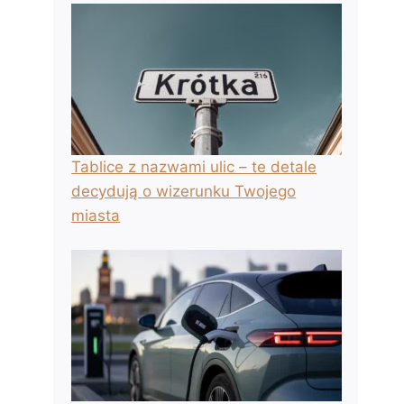
Tablice z nazwami ulic – te detale
decydują o wizerunku Twojego
miasta