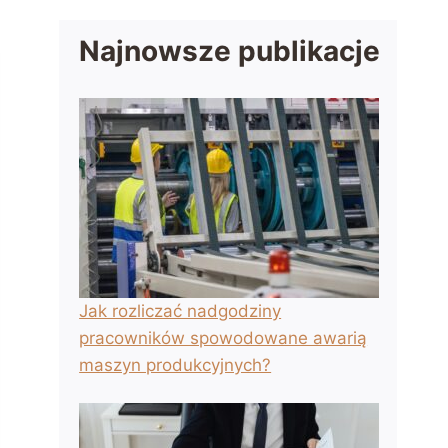
Najnowsze publikacje
Jak rozliczać nadgodziny
pracowników spowodowane awarią
maszyn produkcyjnych?