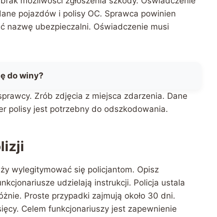
 brak możliwości zgłoszenia szkody. Oświadczenie
ane pojazdów i polisy OC. Sprawca powinien
ać nazwę ubezpieczalni. Oświadczenie musi
ię do winy?
rawcy. Zrób zdjęcia z miejsca zdarzenia. Dane
r polisy jest potrzebny do odszkodowania.
izji
eży wylegitymować się policjantom. Opisz
Funkcjonariusze udzielają instrukcji. Policja ustala
żnie. Proste przypadki zajmują około 30 dni.
ęcy. Celem funkcjonariuszy jest zapewnienie