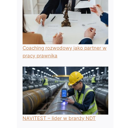
Coaching rozwodowy jako partner w
pracy prawnika
NAVITEST – lider w branży NDT