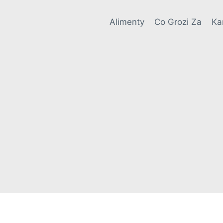
Alimenty
Co Grozi Za
Ka