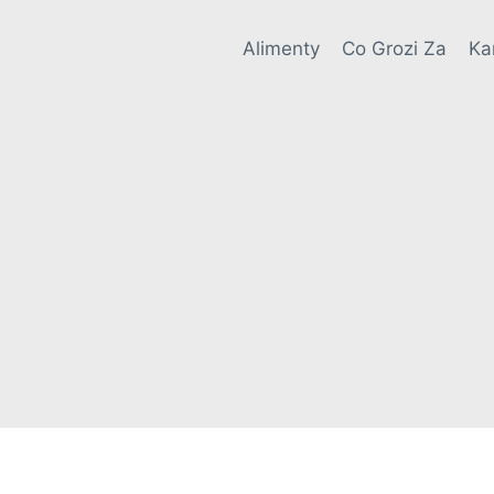
Alimenty
Co Grozi Za
Ka