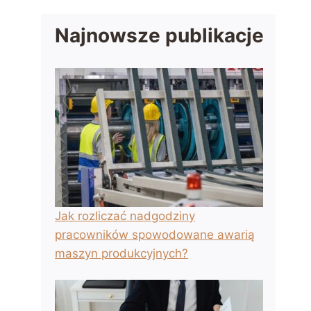
Najnowsze publikacje
Jak rozliczać nadgodziny
pracowników spowodowane awarią
maszyn produkcyjnych?