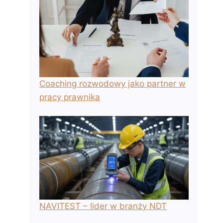
Coaching rozwodowy jako partner w
pracy prawnika
NAVITEST – lider w branży NDT