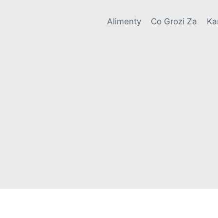
Alimenty
Co Grozi Za
Ka