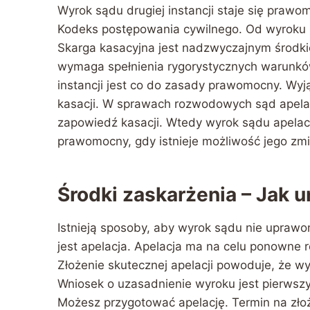
Wyrok sądu drugiej instancji staje się prawo
Kodeks postępowania cywilnego. Od wyroku s
Skarga kasacyjna jest nadzwyczajnym środkie
wymaga spełnienia rygorystycznych warunków.
instancji jest co do zasady prawomocny. Wyj
kasacji. W sprawach rozwodowych sąd apelacy
zapowiedź kasacji. Wtedy wyrok sądu apelacy
prawomocny, gdy istnieje możliwość jego zmi
Środki zaskarżenia – Jak
Istnieją sposoby, aby wyrok sądu nie uprawo
jest apelacja. Apelacja ma na celu ponowne r
Złożenie skutecznej apelacji powoduje, że wy
Wniosek o uzasadnienie wyroku jest pierwsz
Możesz przygotować apelację. Termin na złoże