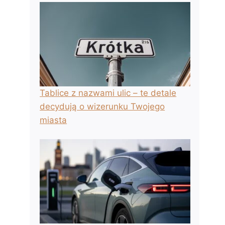
Tablice z nazwami ulic – te detale
decydują o wizerunku Twojego
miasta