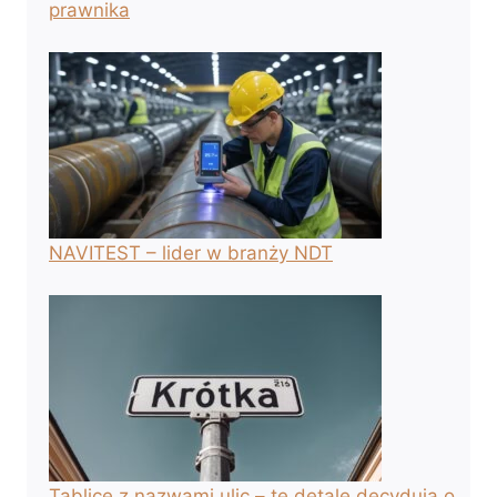
prawnika
NAVITEST – lider w branży NDT
Tablice z nazwami ulic – te detale decydują o