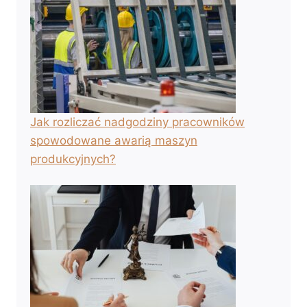
Jak rozliczać nadgodziny pracowników
spowodowane awarią maszyn
produkcyjnych?