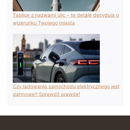
Tablice z nazwami ulic – te detale decydują o
wizerunku Twojego miasta
Czy ładowanie samochodu elektrycznego jest
darmowe? Sprawdź prawdę!