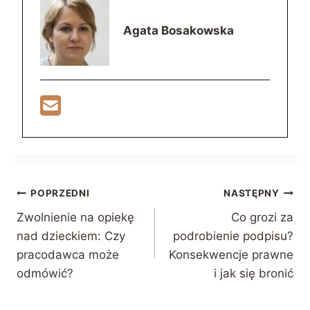
Agata Bosakowska
Nawigacja
POPRZEDNI
NASTĘPNY
Zwolnienie na opiekę
Co grozi za
wpisu
nad dzieckiem: Czy
podrobienie podpisu?
pracodawca może
Konsekwencje prawne
odmówić?
i jak się bronić