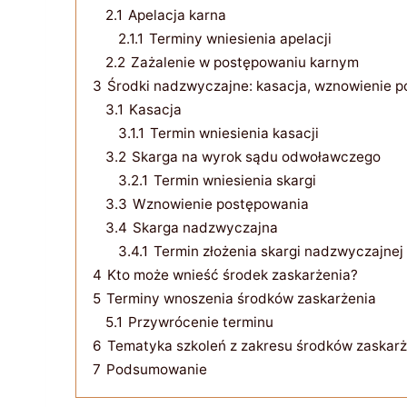
2.1
Apelacja karna
2.1.1
Terminy wniesienia apelacji
2.2
Zażalenie w postępowaniu karnym
3
Środki nadzwyczajne: kasacja, wznowienie po
3.1
Kasacja
3.1.1
Termin wniesienia kasacji
3.2
Skarga na wyrok sądu odwoławczego
3.2.1
Termin wniesienia skargi
3.3
Wznowienie postępowania
3.4
Skarga nadzwyczajna
3.4.1
Termin złożenia skargi nadzwyczajnej
4
Kto może wnieść środek zaskarżenia?
5
Terminy wnoszenia środków zaskarżenia
5.1
Przywrócenie terminu
6
Tematyka szkoleń z zakresu środków zaskarż
7
Podsumowanie