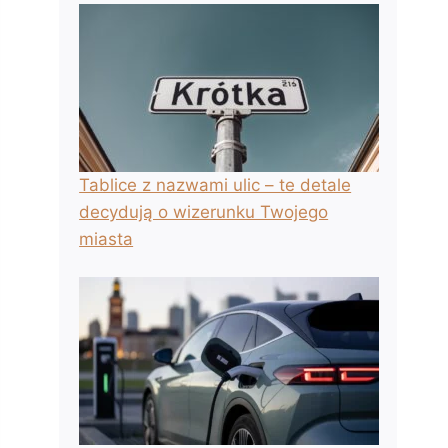
Tablice z nazwami ulic – te detale
decydują o wizerunku Twojego
miasta