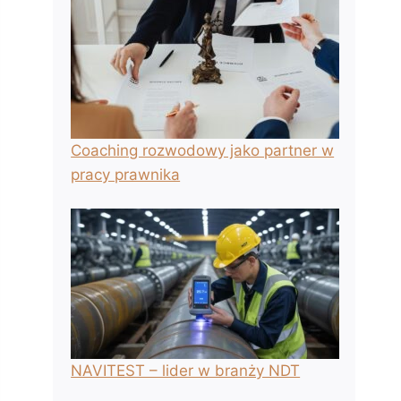
Coaching rozwodowy jako partner w
pracy prawnika
NAVITEST – lider w branży NDT