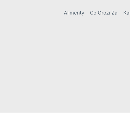
Alimenty
Co Grozi Za
Ka