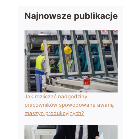
Najnowsze publikacje
Jak rozliczać nadgodziny
pracowników spowodowane awarią
maszyn produkcyjnych?