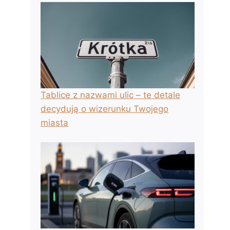
Tablice z nazwami ulic – te detale
decydują o wizerunku Twojego
miasta