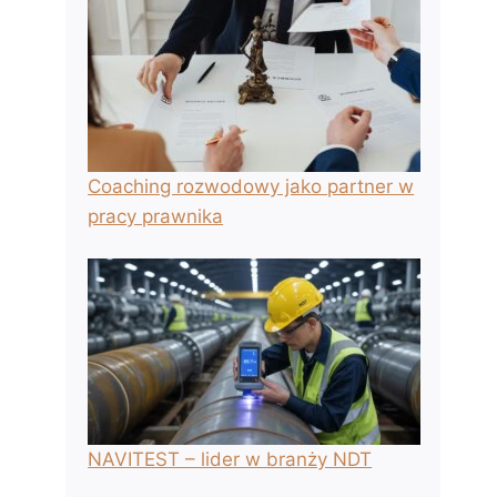
Coaching rozwodowy jako partner w
pracy prawnika
NAVITEST – lider w branży NDT