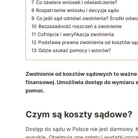
7
Co zawiera wniosek i oświadczenie?
8
Rozpatrzenie wniosku i decyzja sądu
9
Co jeśli sąd odmówi zwolnienia? Środki odw
10
Bezzasadność roszczeń a zwolnienie
11
Cofnięcie i weryfikacja zwolnienia
12
Podstawa prawna zwolnienia od kosztów s
13
Gdzie szukać pomocy i wzorów?
Zwolnienie od kosztów sądowych to ważne 
finansowej. Umożliwia dostęp do wymiaru s
pomoc.
Czym są koszty sądowe?
Dostęp do sądu w Polsce nie jest darmowy.
wysokie. Obejmują one opłaty i wydatki pro