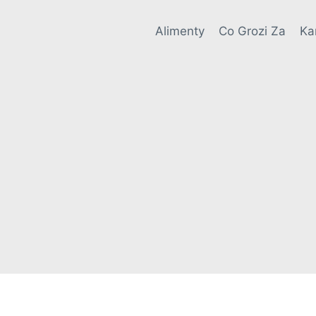
Alimenty
Co Grozi Za
Ka