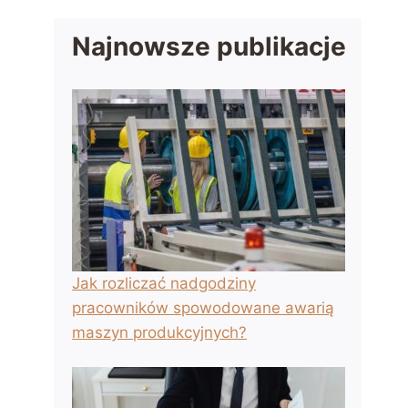
Najnowsze publikacje
Jak rozliczać nadgodziny
pracowników spowodowane awarią
maszyn produkcyjnych?