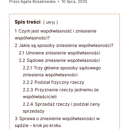
Przez
Agata Bosakowska
10 lipca, 2025
Spis treści
ukryj
1
Czym jest współwłasność i zniesienie
współwłasności?
2
Jakie są sposoby zniesienia współwłasności?
2.1
Umowne zniesienie współwłasności
2.2
Sądowe zniesienie współwłasności
2.2.1
Trzy główne sposoby sądowego
zniesienia współwłasności
2.2.2
Podział fizyczny rzeczy
2.2.3
Przyznanie rzeczy jednemu ze
współwłaścicieli
2.2.4
Sprzedaż rzeczy i podział ceny
sprzedaży
3
Sprawa o zniesienie współwłasności w
sądzie – krok po kroku