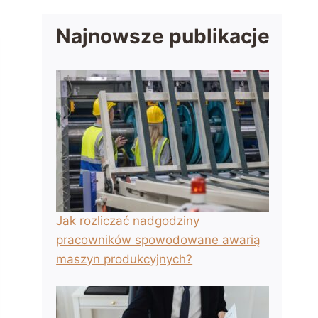
Najnowsze publikacje
Jak rozliczać nadgodziny
pracowników spowodowane awarią
maszyn produkcyjnych?