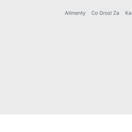
Alimenty
Co Grozi Za
Ka