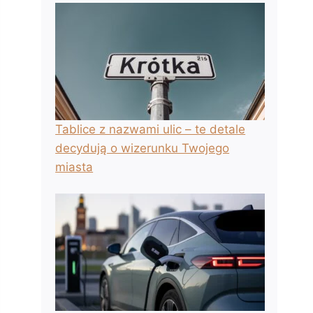
Tablice z nazwami ulic – te detale
decydują o wizerunku Twojego
miasta