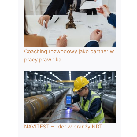
Coaching rozwodowy jako partner w
pracy prawnika
NAVITEST – lider w branży NDT