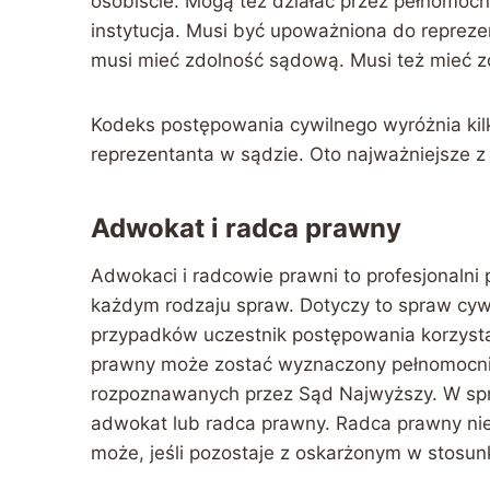
osobiście. Mogą też działać przez pełnomoc
instytucja. Musi być upoważniona do reprez
musi mieć zdolność sądową. Musi też mieć z
Kodeks postępowania cywilnego wyróżnia kilk
reprezentanta w sądzie. Oto najważniejsze z 
Adwokat i radca prawny
Adwokaci i radcowie prawni to profesjonaln
każdym rodzaju spraw. Dotyczy to spraw cywi
przypadków uczestnik postępowania korzysta
prawny może zostać wyznaczony pełnomocni
rozpoznawanych przez Sąd Najwyższy. W sp
adwokat lub radca prawny. Radca prawny ni
może, jeśli pozostaje z oskarżonym w stosun