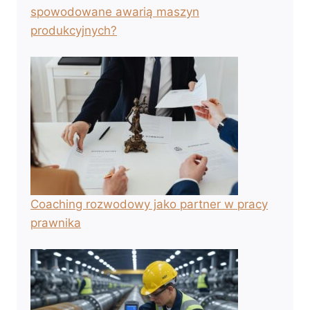
spowodowane awarią maszyn
produkcyjnych?
Coaching rozwodowy jako partner w pracy
prawnika