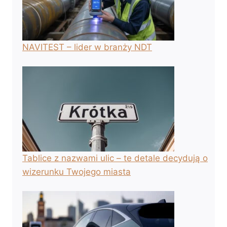
NAVITEST – lider w branży NDT
Tablice z nazwami ulic – te detale decydują o
wizerunku Twojego miasta