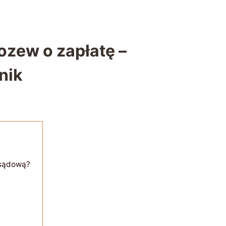
ozew o zapłatę –
nik
 sądową?