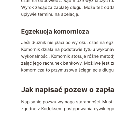
czas na odpowiedź. Sąd może wyznaczyć ro
Wyrok zasądza zapłatę długu. Może też odd
upływie terminu na apelację.
Egzekucja komornicza
Jeśli dłużnik nie płaci po wyroku, czas na eg
Komornik działa na podstawie tytułu wykona
wykonalności. Komornik stosuje różne metod
zająć jego rachunek bankowy. Możliwe jest z
komornicza to przymusowe ściągnięcie długu
Jak napisać pozew o zap
Napisanie pozwu wymaga staranności. Musi
zgodne z Kodeksem postępowania cywilnego.