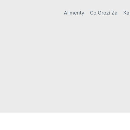
Alimenty
Co Grozi Za
Ka