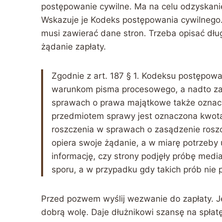
postępowanie cywilne. Ma na celu odzyskani
Wskazuje je Kodeks postępowania cywilnego
musi zawierać dane stron. Trzeba opisać dłu
żądanie zapłaty.
Zgodnie z art. 187 § 1. Kodeksu postępow
warunkom pisma procesowego, a nadto zaw
sprawach o prawa majątkowe także oznacz
przedmiotem sprawy jest oznaczona kwota
roszczenia w sprawach o zasądzenie roszc
opiera swoje żądanie, a w miarę potrzeby
informację, czy strony podjęły próbę med
sporu, a w przypadku gdy takich prób nie p
Przed pozwem wyślij wezwanie do zapłaty. Je
dobrą wolę. Daje dłużnikowi szansę na spłat