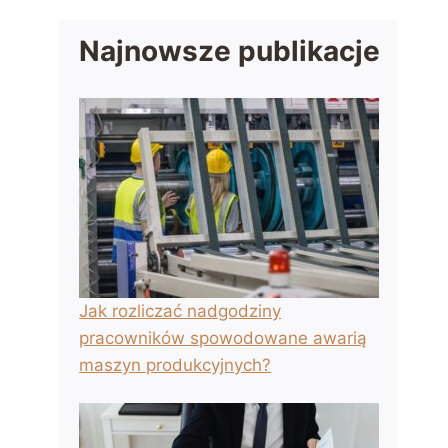
Najnowsze publikacje
Jak rozliczać nadgodziny
pracowników spowodowane awarią
maszyn produkcyjnych?