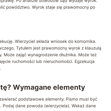
zprawę. Po analizie dowodów sąd wydaje wyrok.
alić powództwo. Wyrok staje się prawomocny po
zekucję. Wierzyciel składa wniosek do komornika.
wczego. Tytułem jest prawomocny wyrok z klauzulą
y. Może zająć wynagrodzenie dłużnika. Może też
ajęcie ruchomości lub nieruchomości. Egzekucja
.
łatę? Wymagane elementy
 zawierać podstawowe elementy. Pismo musi być
 Podaj dane powoda (wierzyciela). Wskaż dane