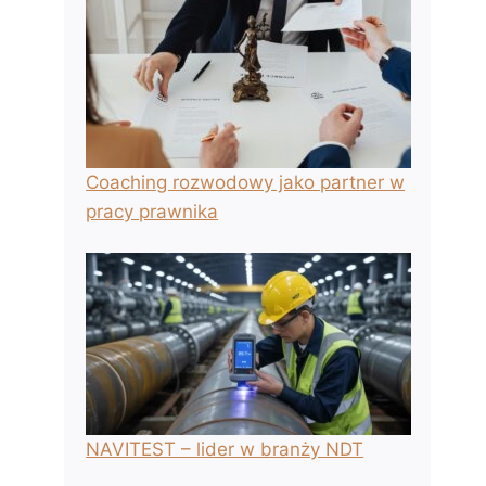
Coaching rozwodowy jako partner w
pracy prawnika
NAVITEST – lider w branży NDT