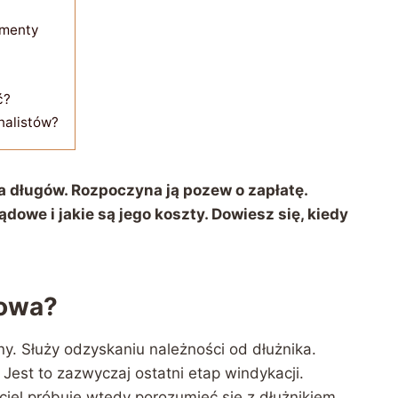
ementy
ć?
nalistów?
 długów. Rozpoczyna ją pozew o zapłatę.
owe i jakie są jego koszty. Dowiesz się, kiedy
dowa?
. Służy odzyskaniu należności od dłużnika.
 Jest to zazwyczaj ostatni etap windykacji.
iel próbuje wtedy porozumieć się z dłużnikiem.