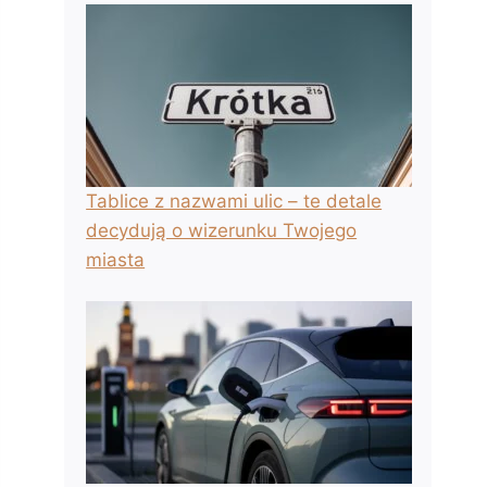
Tablice z nazwami ulic – te detale
decydują o wizerunku Twojego
miasta