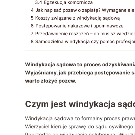
3.4
Egzekucja komornicza
4
Jak napisać pozew o zapłatę? Wymagane el
5
Koszty związane z windykacją sądową
6
Postępowanie nakazowe i upominawcze
7
Przedawnienie roszczeń – co musisz wiedzie
8
Samodzielna windykacja czy pomoc profesjo
Windykacja sądowa to proces odzyskiwania
Wyjaśniamy, jak przebiega postępowanie sąd
warto złożyć pozew.
Czym jest windykacja są
Windykacja sądowa to formalny proces prawny
Wierzyciel kieruje sprawę do sądu cywilnego.
Poprzedza go windykacja polubowna. Wierzyc