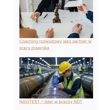
Coaching rozwodowy jako partner w
pracy prawnika
NAVITEST – lider w branży NDT