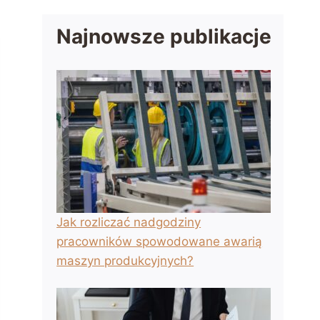
Najnowsze publikacje
Jak rozliczać nadgodziny
pracowników spowodowane awarią
maszyn produkcyjnych?