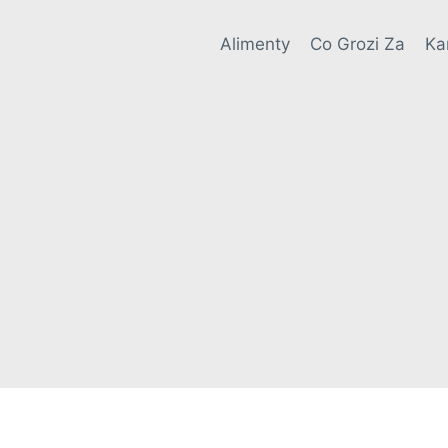
Alimenty
Co Grozi Za
Ka