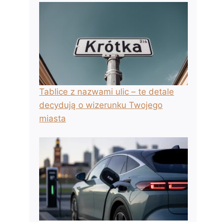
Tablice z nazwami ulic – te detale
decydują o wizerunku Twojego
miasta