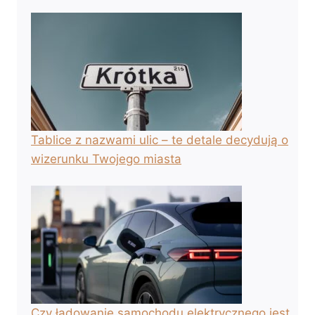
Tablice z nazwami ulic – te detale decydują o
wizerunku Twojego miasta
Czy ładowanie samochodu elektrycznego jest