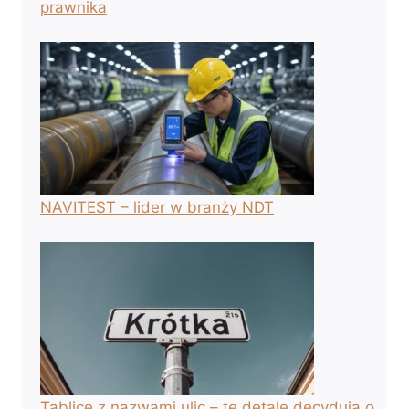
prawnika
NAVITEST – lider w branży NDT
Tablice z nazwami ulic – te detale decydują o