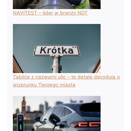
NAVITEST – lider w branży NDT
Tablice z nazwami ulic – te detale decydują o
wizerunku Twojego miasta