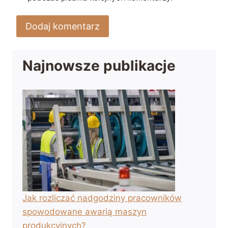
Najnowsze publikacje
Jak rozliczać nadgodziny pracowników
spowodowane awarią maszyn
produkcyjnych?