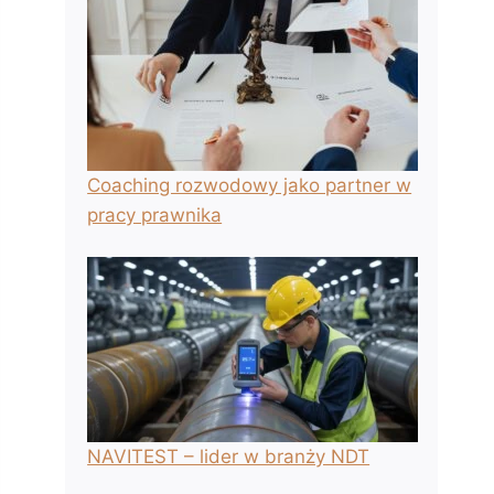
Coaching rozwodowy jako partner w
pracy prawnika
NAVITEST – lider w branży NDT