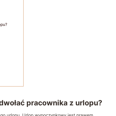
opu?
wołać pracownika z urlopu?
ego urlopu. Urlop wypoczynkowy jest prawem