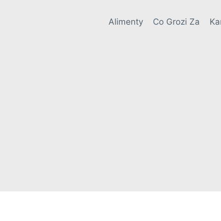
Alimenty
Co Grozi Za
Ka