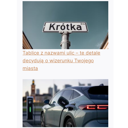
Tablice z nazwami ulic – te detale
decydują o wizerunku Twojego
miasta