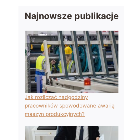
Najnowsze publikacje
Jak rozliczać nadgodziny
pracowników spowodowane awarią
maszyn produkcyjnych?