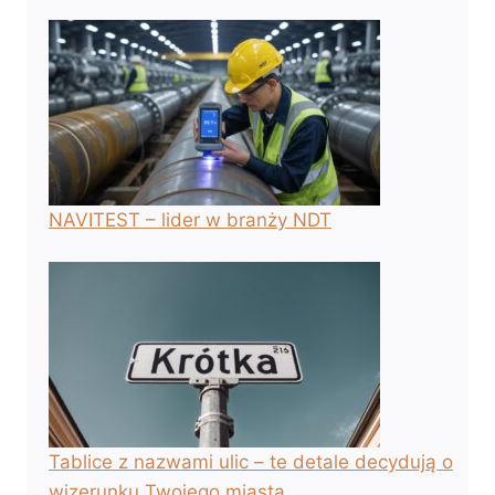
NAVITEST – lider w branży NDT
Tablice z nazwami ulic – te detale decydują o
wizerunku Twojego miasta