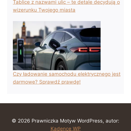
Tablice z nazwami ulic – te detale decydują o
wizerunku Twojego miasta
Czy ładowanie samochodu elektrycznego jest
darmowe? Sprawdź prawdę!
© 2026 Prawniczka Motyw WordPress, autor:
Kadence WP