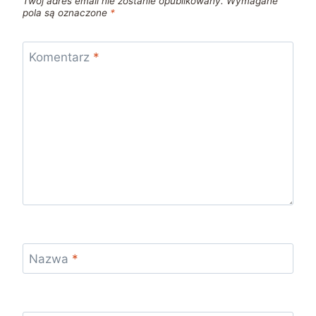
Twój adres email nie zostanie opublikowany.
Wymagane
pola są oznaczone
*
Komentarz
*
Nazwa
*