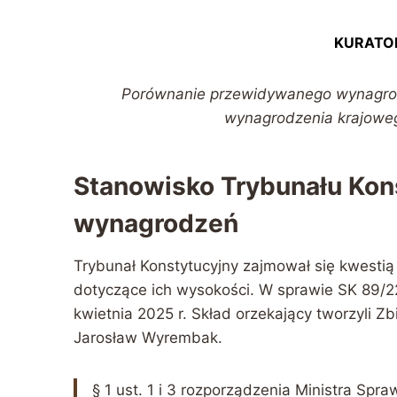
KURATOR
Porównanie przewidywanego wynagrodz
wynagrodzenia krajoweg
Stanowisko Trybunału Kon
wynagrodzeń
Trybunał Konstytucyjny zajmował się kwesti
dotyczące ich wysokości. W sprawie SK 89/2
kwietnia 2025 r. Skład orzekający tworzyli Z
Jarosław Wyrembak.
§ 1 ust. 1 i 3 rozporządzenia Ministra Spr