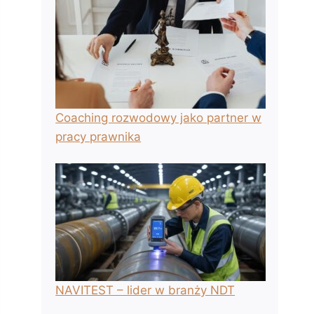
Coaching rozwodowy jako partner w
pracy prawnika
NAVITEST – lider w branży NDT