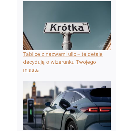
Tablice z nazwami ulic – te detale
decydują o wizerunku Twojego
miasta