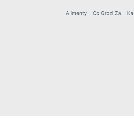
Alimenty
Co Grozi Za
Ka