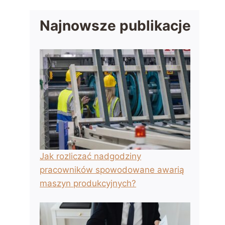
Najnowsze publikacje
Jak rozliczać nadgodziny
pracowników spowodowane awarią
maszyn produkcyjnych?