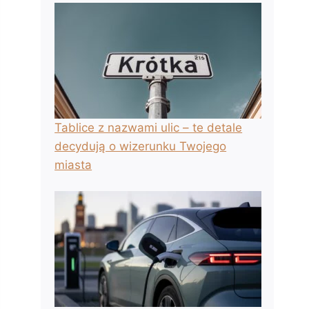
Tablice z nazwami ulic – te detale
decydują o wizerunku Twojego
miasta