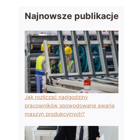
Najnowsze publikacje
Jak rozliczać nadgodziny
pracowników spowodowane awarią
maszyn produkcyjnych?