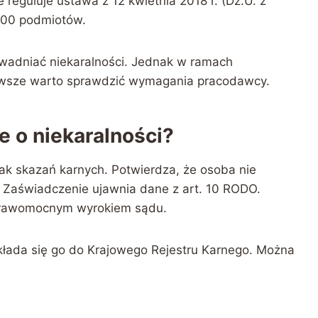
reguluje ustawa z 12 kwietnia 2018 r. (Dz.U. z
 100 podmiotów.
adniać niekaralności. Jednak w ramach
awsze warto sprawdzić wymagania pracodawcy.
 o niekaralności?
ak skazań karnych. Potwierdza, że osoba nie
. Zaświadczenie ujawnia dane z art. 10 RODO.
prawomocnym wyrokiem sądu.
kłada się go do Krajowego Rejestru Karnego. Można