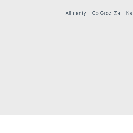
Alimenty
Co Grozi Za
Ka