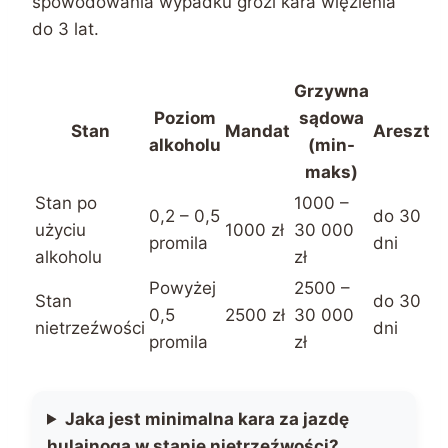
spowodowania wypadku grozi kara więzienia
do 3 lat.
Grzywna
Poziom
sądowa
Stan
Mandat
Areszt
alkoholu
(min-
maks)
Stan po
1000 –
0,2 – 0,5
do 30
użyciu
1000 zł
30 000
promila
dni
alkoholu
zł
Powyżej
2500 –
Stan
do 30
0,5
2500 zł
30 000
nietrzeźwości
dni
promila
zł
Jaka jest minimalna kara za jazdę
hulajnogą w stanie nietrzeźwości?