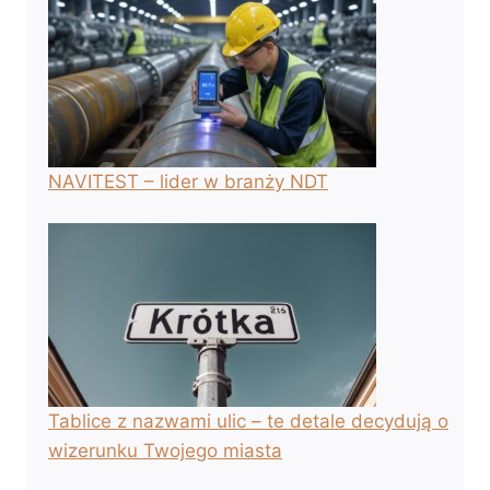
NAVITEST – lider w branży NDT
Tablice z nazwami ulic – te detale decydują o
wizerunku Twojego miasta