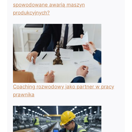
spowodowane awarią maszyn
produkcyjnych?
Coaching rozwodowy jako partner w pracy
prawnika