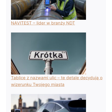
NAVITEST – lider w branży NDT
Tablice z nazwami ulic – te detale decydują o
wizerunku Twojego miasta