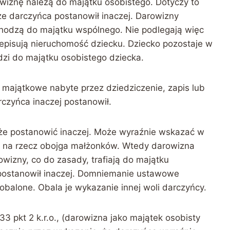
wiznę należą do majątku osobistego. Dotyczy to
że darczyńca postanowił inaczej. Darowizny
hodzą do majątku wspólnego. Nie podlegają więc
zepisują nieruchomość dziecku. Dziecko pozostaje w
zi do majątku osobistego dziecka.
 majątkowe nabyte przez dziedziczenie, zapis lub
czyńca inaczej postanowił.
oże postanowić inaczej. Może wyraźnie wskazać w
ę na rzecz obojga małżonków. Wtedy darowizna
izny, co do zasady, trafiają do majątku
ie postanowił inaczej. Domniemanie ustawowe
 obalone. Obala je wykazanie innej woli darczyńcy.
 pkt 2 k.r.o., (darowizna jako majątek osobisty