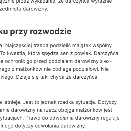
cznie przez wykazanie, że darczyńca wyraźnie
rzedmiotu darowizny.
ku przy rozwodzie
 Najczęściej trzeba podzielić majątek wspólny.
To kwestia, która spędza sen z powiek. Darczyńca
e ochronić go przed podziałem darowizny z ex-
ego z małżonków nie podlega podziałowi. Nie
iego. Dzieje się tak, chyba że darczyńca
istnieje. Jest to jednak rzadka sytuacja. Dotyczy
anie darowizny na rzecz obojga małżonków jest
sytuacjach. Prawo do odwołania darowizny reguluje
ilnego dotyczy odwołania darowizny.