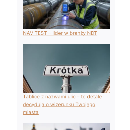
NAVITEST – lider w branży NDT
Tablice z nazwami ulic – te detale
decydują o wizerunku Twojego
miasta