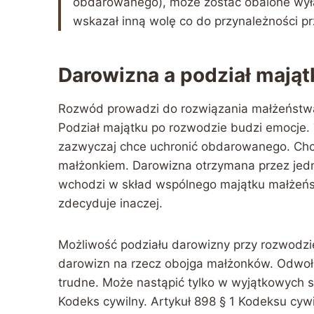
obdarowanego), może zostać obalone wyłą
wskazał inną wolę co do przynależności p
Darowizna a podział mająt
Rozwód prowadzi do rozwiązania małżeństwa.
Podział majątku po rozwodzie budzi emocje. 
zazwyczaj chce uchronić obdarowanego. Chc
małżonkiem. Darowizna otrzymana przez jedn
wchodzi w skład wspólnego majątku małżeńsk
zdecyduje inaczej.
Możliwość podziału darowizny przy rozwodzie 
darowizn na rzecz obojga małżonków. Odwoł
trudne. Może nastąpić tylko w wyjątkowych 
Kodeks cywilny. Artykuł 898 § 1 Kodeksu cyw