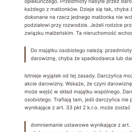
opiekuńczego. Przedmioty nabyte przez daro
każdego z małżonków. Dzieje się tak, chyba 
dokonane na rzecz jednego małżonka nie wc
podziałowi przy rozwodzie. Jeżeli rodzice pr
związku małżeńskim. Ta nieruchomość wchod
Do majątku osobistego należą: przedmioty
darowiznę, chyba że spadkodawca lub dar
Istnieje wyjątek od tej zasady. Darczyńca m
akcie darowizny. Wskaże, że czyni darowizn
może wejść w skład majątku wspólnego. Darow
osobistego. Trafiają tam, jeśli darczyńca n
wynikające z art. 33 pkt 2 k.r.o. może zostać
domniemanie ustawowe wynikające z art. 33