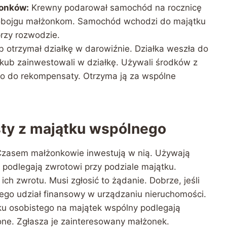
żonków:
Krewny podarował samochód na rocznicę
 obojgu małżonkom. Samochód wchodzi do majątku
rzy rozwodzie.
 otrzymał działkę w darowiźnie. Działka weszła do
kub zainwestowali w działkę. Używali środków z
 do rekompensaty. Otrzyma ją za wspólne
sty z majątku wspólnego
Czasem małżonkowie inwestują w nią. Używają
podlegają zwrotowi przy podziale majątku.
ch zwrotu. Musi zgłosić to żądanie. Dobrze, jeśli
go udział finansowy w urządzaniu nieruchomości.
ku osobistego na majątek wspólny podlegają
szone. Zgłasza je zainteresowany małżonek.