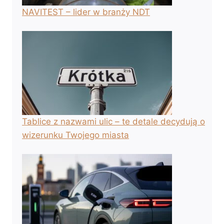
NAVITEST – lider w branży NDT
Tablice z nazwami ulic – te detale decydują o
wizerunku Twojego miasta