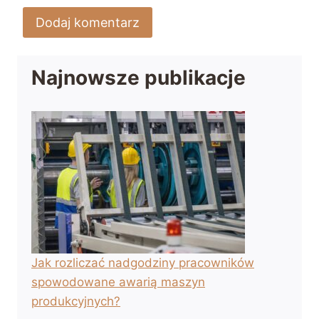
Najnowsze publikacje
Jak rozliczać nadgodziny pracowników
spowodowane awarią maszyn
produkcyjnych?