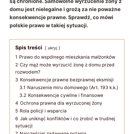
są chronione. Samowolne wyrzucenie żony z
domu jest nielegalne i grożą za nie poważne
konsekwencje prawne. Sprawdź, co mówi
polskie prawo w takiej sytuacji.
Spis treści
ukryj
1
Prawo do wspólnego mieszkania małżonków
2
Czy mąż może wyrzucić żonę z domu przed
rozwodem?
3
Konsekwencje prawne bezprawnej eksmisji
3.1
Naruszenie miru domowego (Art. 193 k.k.)
3.2
Konsekwencje cywilne i finansowe
4
Ochrona prawna dla wyrzuconej żony
5
Rola policji i wsparcia
6
Jak uniknąć konfliktów i co zrobić w trudnej
sytuacji
7
Najczęściej zadawane pytania