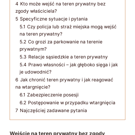
4
Kto może wejść na teren prywatny bez
zgody właściciela?
5
Specyficzne sytuacje i pytania
5.1
Czy policja lub straż miejska mogą wejść
na teren prywatny?
5.2
Co grozi za parkowanie na terenie
prywatnym?
5.3
Relacje sąsiedzkie a teren prywatny
5.4
Prawo własności – jak głęboko sięga i jak
je udowodnić?
6
Jak chronić teren prywatny i jak reagować
na wtargnięcie?
6.1
Zabezpieczenie posesji
6.2
Postępowanie w przypadku wtargnięcia
7
Najczęściej zadawane pytania
Wejście na teren prywatny bez zgody