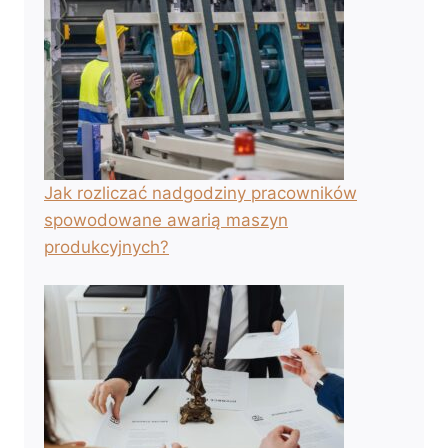
Jak rozliczać nadgodziny pracowników
spowodowane awarią maszyn
produkcyjnych?