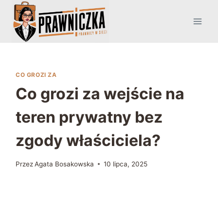
Przejdź
do
treści
CO GROZI ZA
Co grozi za wejście na
teren prywatny bez
zgody właściciela?
Przez
Agata Bosakowska
10 lipca, 2025