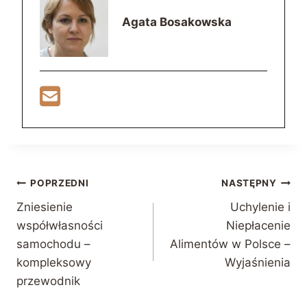
Agata Bosakowska
Nawigacja
POPRZEDNI
NASTĘPNY
Zniesienie
Uchylenie i
wpisu
współwłasności
Niepłacenie
samochodu –
Alimentów w Polsce –
kompleksowy
Wyjaśnienia
przewodnik