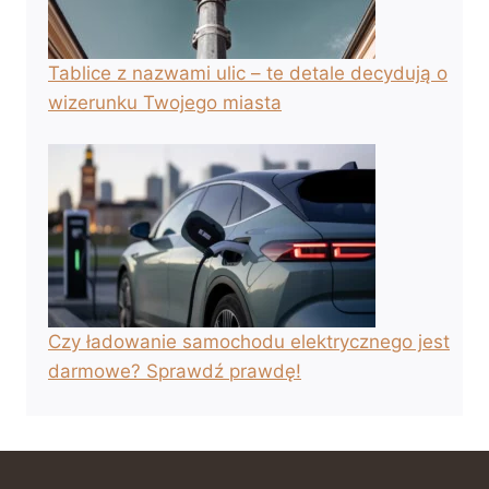
Tablice z nazwami ulic – te detale decydują o
wizerunku Twojego miasta
Czy ładowanie samochodu elektrycznego jest
darmowe? Sprawdź prawdę!