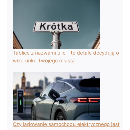
Tablice z nazwami ulic – te detale decydują o
wizerunku Twojego miasta
Czy ładowanie samochodu elektrycznego jest