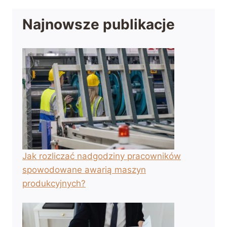
Najnowsze publikacje
Jak rozliczać nadgodziny pracowników
spowodowane awarią maszyn
produkcyjnych?