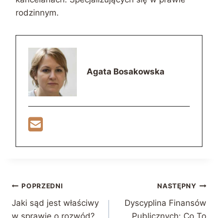
rodzinnym.
Agata Bosakowska
Nawigacja
POPRZEDNI
NASTĘPNY
Jaki sąd jest właściwy
Dyscyplina Finansów
wpisu
w sprawie o rozwód?
Publicznych: Co To