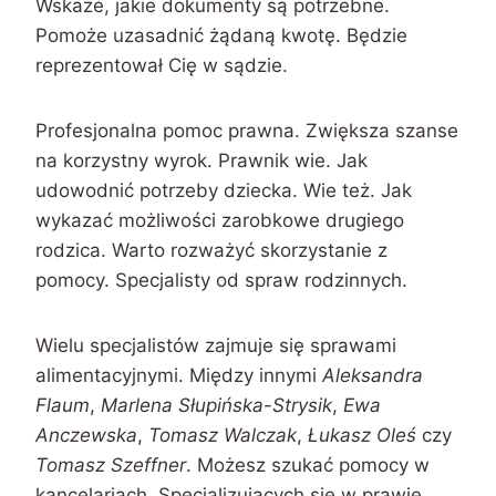
Wskaże, jakie dokumenty są potrzebne.
Pomoże uzasadnić żądaną kwotę. Będzie
reprezentował Cię w sądzie.
Profesjonalna pomoc prawna. Zwiększa szanse
na korzystny wyrok. Prawnik wie. Jak
udowodnić potrzeby dziecka. Wie też. Jak
wykazać możliwości zarobkowe drugiego
rodzica. Warto rozważyć skorzystanie z
pomocy. Specjalisty od spraw rodzinnych.
Wielu specjalistów zajmuje się sprawami
alimentacyjnymi. Między innymi
Aleksandra
Flaum
,
Marlena Słupińska-Strysik
,
Ewa
Anczewska
,
Tomasz Walczak
,
Łukasz Oleś
czy
Tomasz Szeffner
. Możesz szukać pomocy w
kancelariach. Specjalizujących się w prawie