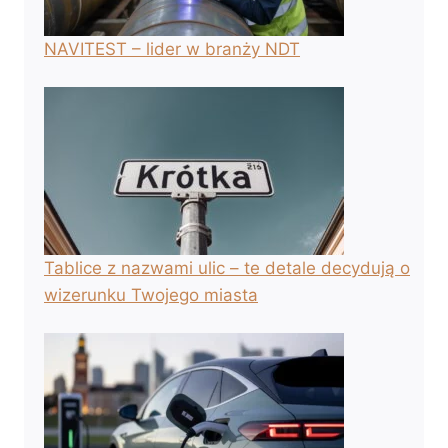
NAVITEST – lider w branży NDT
Tablice z nazwami ulic – te detale decydują o
wizerunku Twojego miasta