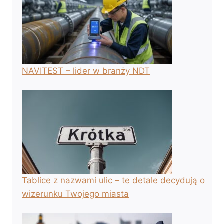
NAVITEST – lider w branży NDT
Tablice z nazwami ulic – te detale decydują o
wizerunku Twojego miasta