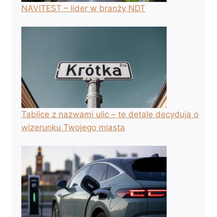
NAVITEST – lider w branży NDT
Tablice z nazwami ulic – te detale decydują o
wizerunku Twojego miasta