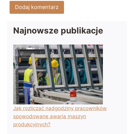
Najnowsze publikacje
Jak rozliczać nadgodziny pracowników
spowodowane awarią maszyn
produkcyjnych?